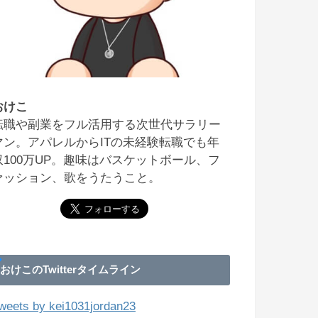
おけこ
転職や副業をフル活用する次世代サラリー
マン。アパレルからITの未経験転職でも年
収100万UP。趣味はバスケットボール、フ
ァッション、歌をうたうこと。
おけこのTwitterタイムライン
weets by kei1031jordan23