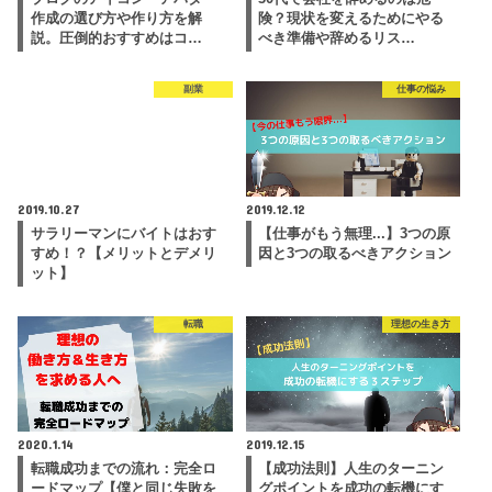
作成の選び方や作り方を解
険？現状を変えるためにやる
説。圧倒的おすすめはコ…
べき準備や辞めるリス…
副業
仕事の悩み
2019.10.27
2019.12.12
サラリーマンにバイトはおす
【仕事がもう無理...】3つの原
すめ！？【メリットとデメリ
因と3つの取るべきアクション
ット】
転職
理想の生き方
2020.1.14
2019.12.15
転職成功までの流れ：完全ロ
【成功法則】人生のターニン
ードマップ【僕と同じ失敗を
グポイントを成功の転機にす