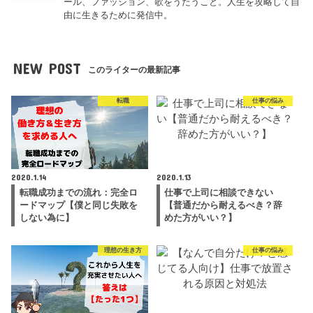
ール、ファッション、歌をうたうこと。人生を攻略して自
由に生きるために発信中。
NEW POST
このライターの最新記事
転職
仕事の悩み
2020.1.14
2020.1.13
転職成功までの流れ：完全ロ
仕事で上司に相談できない
ードマップ【僕と同じ失敗を
【普通だから耐えるべき？辞
しない為に】
めた方がいい？】
理想の生き方
仕事の悩み