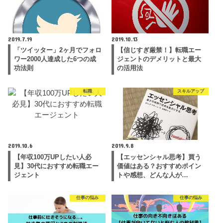
2019.7.19
2019.10.13
「ツイッター」2ヶ月でフォロ
【信じすぎ厳禁！】転職エー
ワー2000人達成した6つの成
ジェントのデメリットと最大
功法則
の活用法
転職
スキルアップ
2019.10.6
2019.9.8
【年収100万UPしたい人必
【エッセンシャル思考】買う
見】30代におすすめ転職エー
価値はある？おすすめポイン
ジェント
トや感想、どんな人が…
仕事の悩み
仕事の悩み