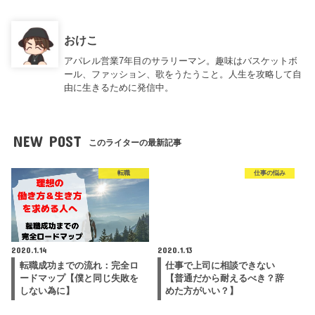
おけこ
アパレル営業7年目のサラリーマン。趣味はバスケットボ
ール、ファッション、歌をうたうこと。人生を攻略して自
由に生きるために発信中。
NEW POST
このライターの最新記事
転職
仕事の悩み
2020.1.14
2020.1.13
転職成功までの流れ：完全ロ
仕事で上司に相談できない
ードマップ【僕と同じ失敗を
【普通だから耐えるべき？辞
しない為に】
めた方がいい？】