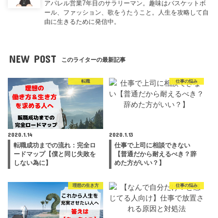
アパレル営業7年目のサラリーマン。趣味はバスケットボ
ール、ファッション、歌をうたうこと。人生を攻略して自
由に生きるために発信中。
NEW POST
このライターの最新記事
転職
仕事の悩み
2020.1.14
2020.1.13
転職成功までの流れ：完全ロ
仕事で上司に相談できない
ードマップ【僕と同じ失敗を
【普通だから耐えるべき？辞
しない為に】
めた方がいい？】
理想の生き方
仕事の悩み