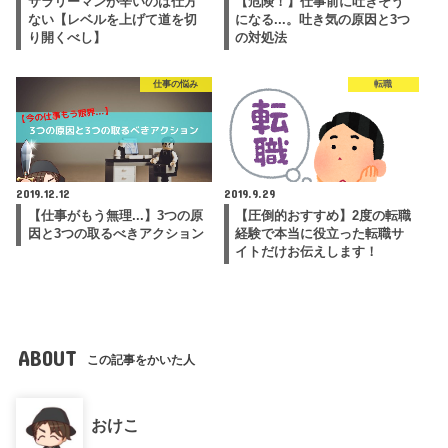
サラリーマンが辛いのは仕方
【危険！】仕事前に吐きそう
ない【レベルを上げて道を切
になる...。吐き気の原因と3つ
り開くべし】
の対処法
仕事の悩み
転職
2019.12.12
2019.9.29
【仕事がもう無理...】3つの原
【圧倒的おすすめ】2度の転職
因と3つの取るべきアクション
経験で本当に役立った転職サ
イトだけお伝えします！
ABOUT
この記事をかいた人
おけこ