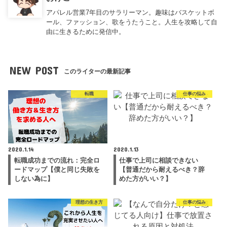
アパレル営業7年目のサラリーマン。趣味はバスケットボ
ール、ファッション、歌をうたうこと。人生を攻略して自
由に生きるために発信中。
NEW POST
このライターの最新記事
転職
仕事の悩み
2020.1.14
2020.1.13
転職成功までの流れ：完全ロ
仕事で上司に相談できない
ードマップ【僕と同じ失敗を
【普通だから耐えるべき？辞
しない為に】
めた方がいい？】
理想の生き方
仕事の悩み