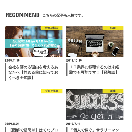
RECOMMEND
こちらの記事も人気です。
仕事の悩み
転職
2019.11.19
2019.10.19
会社を辞める理由を考えるあ
ＩＴ業界に転職するのは未経
なたへ【辞める前に知ってお
験でも可能です！【経験談】
くべき全知識】
ブログ運営
副業
2019.8.21
2019.7.11
【図解で超簡単】はてなブロ
「個人で稼ぐ」サラリーマン