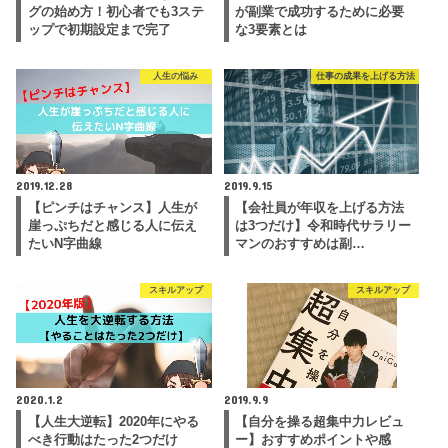
グの始め方！初心者でも3ステ
が副業で成功するために必要
ップで初期設定まで完了
な3要素とは
人生の悩み
仕事の成果を上げる方法
2019.12.28
2019.9.15
【ピンチはチャンス】人生が
【会社員が年収を上げる方法
崖っぷちだと感じる人に伝え
は3つだけ】令和時代サラリー
たいN字曲線
マンのおすすめは副…
スキルアップ
スキルアップ
2020.1.2
2019.9.9
【人生大逆転】2020年にやる
【自分を操る超集中力レビュ
べき行動はたった2つだけ
ー】おすすめポイントや感