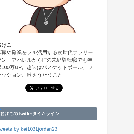
おけこ
転職や副業をフル活用する次世代サラリー
マン。アパレルからITの未経験転職でも年
収100万UP。趣味はバスケットボール、フ
ァッション、歌をうたうこと。
おけこのTwitterタイムライン
weets by kei1031jordan23