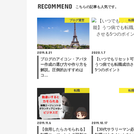
RECOMMEND
こちらの記事も人気です。
ブログ運営
転
2019.8.21
2020.1.7
ブログのアイコン・アバタ
【いつでもリセット可
ー作成の選び方や作り方を
うつ病でも転職成功さ
解説。圧倒的おすすめは
5つのポイント
コ…
転職
転
2019.11.6
2019.10.17
【信用したらカモられる】
【30代サラリーマン