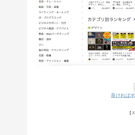
良ければポ
【