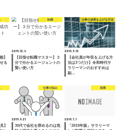
職
転職
仕事の成果を上げる方法
2019.12.4
2019.9.15
能】
【目指せ転職マスター】３
【会社員が年収を上げる方
せる
分で分かるエージェントの
法は3つだけ】令和時代サ
賢い使い方
ラリーマンのおすすめは
副…
職
仕事の悩み
副業
2019.9.21
2019.7.1
必見】
30代で会社を辞めるのは危
「2019年版」サラリーマ