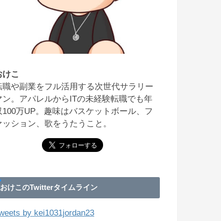
おけこ
転職や副業をフル活用する次世代サラリー
マン。アパレルからITの未経験転職でも年
収100万UP。趣味はバスケットボール、フ
ァッション、歌をうたうこと。
おけこのTwitterタイムライン
weets by kei1031jordan23