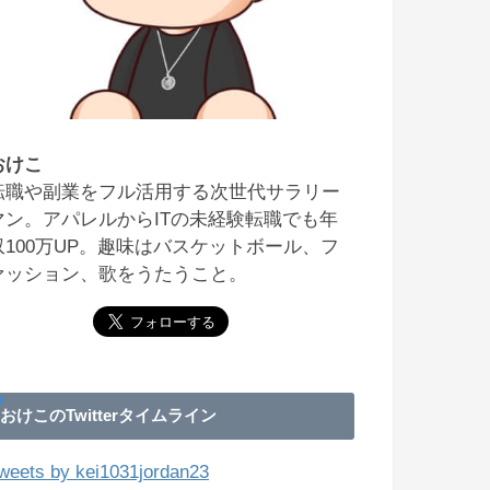
おけこ
転職や副業をフル活用する次世代サラリー
マン。アパレルからITの未経験転職でも年
収100万UP。趣味はバスケットボール、フ
ァッション、歌をうたうこと。
おけこのTwitterタイムライン
weets by kei1031jordan23