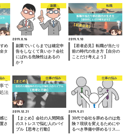
職
副業
転職
2019.8.16
2019.9.10
すすめ
副業でいくらまでは確定申
【若者必見】転職が当たり
全タ
告をしなくて良いか？会社
前の時代の生き方【自分の
にばれる危険性はあるの
ことだけ考えよう】
か？
悩み
仕事の悩み
仕事の悩み
2019.12.31
2019.9.21
感じ
【まとめ】会社の人間関係
30代で会社を辞めるのは危
置さ
のストレスで悩む人のバイ
険？現状を変えるためにや
ブル【思考と行動】
るべき準備や辞めるリス…