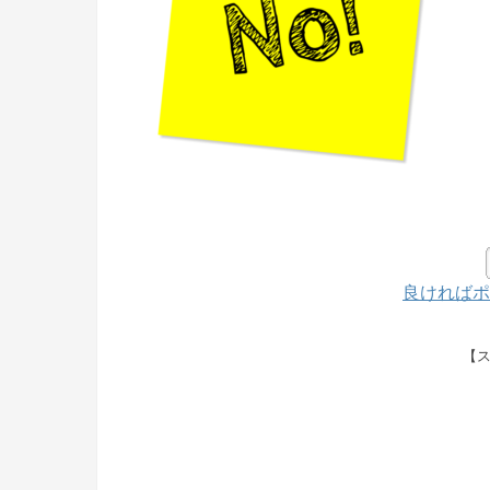
良ければポ
【