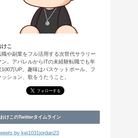
おけこ
転職や副業をフル活用する次世代サラリー
マン。アパレルからITの未経験転職でも年
収100万UP。趣味はバスケットボール、フ
ァッション、歌をうたうこと。
おけこのTwitterタイムライン
weets by kei1031jordan23