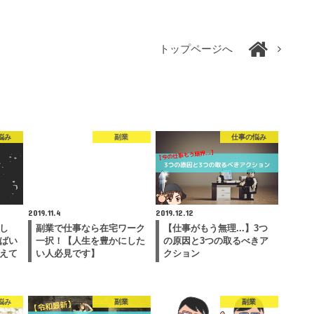
トップページへ
悩み
副業
仕事の悩み
2019.11.4
2019.12.12
し
副業で仕事なら在宅ワーク
【仕事がもう無理...】3つ
ばい
一択！【人生を豊かにした
の原因と3つの取るべきア
えて
い人必見です】
クション
悩み
副業
副業