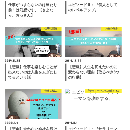
仕事がつまらないのは当たり
エピソードⅡ：『個人として
前！は幻想です。【さよな
のレベルアップ』
ら、おっさん】
仕事の悩み
人生の悩み
2019.11.25
2019.12.22
【悲報】仕事を楽しむことが
【悲報】人生を変えたいのに
出来ないのは人生をムダにし
変わらない理由【取るべき3つ
てるという話
の行動】
仕事の悩み
『サラリーマンを攻略する』
2020.1.4
2019.8.1
【悲劇】合わない会社を続け
エピソードⅠ：『サラリーマ