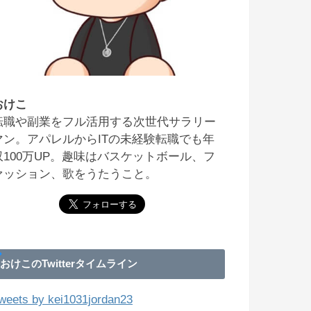
おけこ
転職や副業をフル活用する次世代サラリー
マン。アパレルからITの未経験転職でも年
収100万UP。趣味はバスケットボール、フ
ァッション、歌をうたうこと。
おけこのTwitterタイムライン
weets by kei1031jordan23