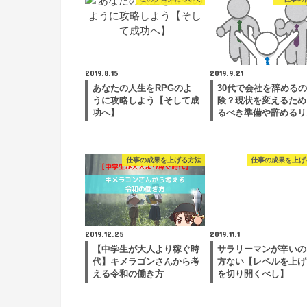
2019.8.15
2019.9.21
あなたの人生をRPGのよ
30代で会社を辞める
うに攻略しよう【そして成
険？現状を変えるため
功へ】
るべき準備や辞めるリ
仕事の成果を上げる方法
仕事の成果を上げ
2019.12.25
2019.11.1
【中学生が大人より稼ぐ時
サラリーマンが辛いの
代】キメラゴンさんから考
方ない【レベルを上げ
える令和の働き方
を切り開くべし】