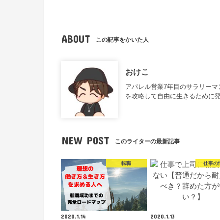
ABOUT
この記事をかいた人
おけこ
アパレル営業7年目のサラリー
を攻略して自由に生きるために
NEW POST
このライターの最新記事
転職
仕事の
2020.1.14
2020.1.13