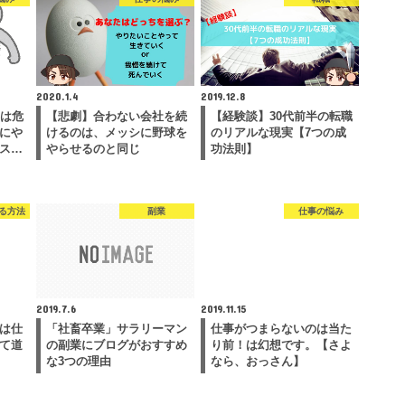
2020.1.4
2019.12.8
のは危
【悲劇】合わない会社を続
【経験談】30代前半の転職
にや
けるのは、メッシに野球を
のリアルな現実【7つの成
ス…
やらせるのと同じ
功法則】
る方法
副業
仕事の悩み
2019.7.6
2019.11.15
は仕
「社畜卒業」サラリーマン
仕事がつまらないのは当た
て道
の副業にブログがおすすめ
り前！は幻想です。【さよ
な3つの理由
なら、おっさん】